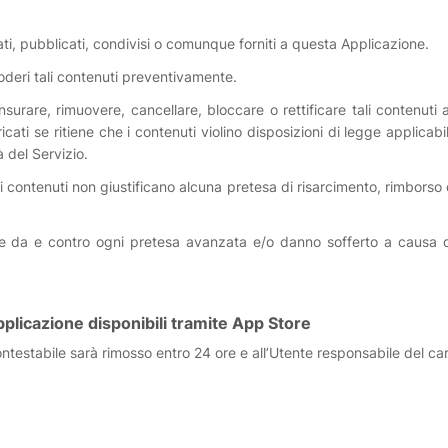
ati, pubblicati, condivisi o comunque forniti a questa Applicazione.
moderi tali contenuti preventivamente.
e, censurare, rimuovere, cancellare, bloccare o rettificare tali conten
ati se ritiene che i contenuti violino disposizioni di legge applicabili 
tà del Servizio.
dei contenuti non giustificano alcuna pretesa di risarcimento, rimborso 
re da e contro ogni pretesa avanzata e/o danno sofferto a causa di 
plicazione disponibili tramite App Store
testabile sarà rimosso entro 24 ore e all’Utente responsabile del car