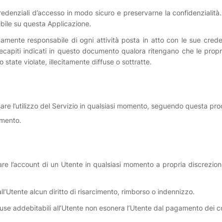
redenziali d’accesso in modo sicuro e preservarne la confidenzialità
nibile su questa Applicazione.
ente responsabile di ogni attività posta in atto con le sue credenz
capiti indicati in questo documento qualora ritengano che le propri
 state violate, illecitamente diffuse o sottratte.
ssare l’utilizzo del Servizio in qualsiasi momento, seguendo questa pr
umento.
cellare l’account di un Utente in qualsiasi momento a propria discrezi
l’Utente alcun diritto di risarcimento, rimborso o indennizzo.
use addebitabili all’Utente non esonera l’Utente dal pagamento dei c