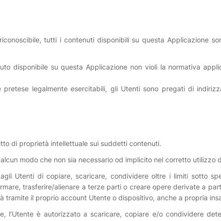
noscibile, tutti i contenuti disponibili su questa Applicazione sono
uto disponibile su questa Applicazione non violi la normativa applic
le pretese legalmente esercitabili, gli Utenti sono pregati di indirizza
tto di proprietà intellettuale sui suddetti contenuti.
 alcun modo che non sia necessario od implicito nel corretto utilizzo d
gli Utenti di copiare, scaricare, condividere oltre i limiti sotto sp
mare, trasferire/alienare a terze parti o creare opere derivate a par
ità tramite il proprio account Utente o dispositivo, anche a propria ins
 l’Utente è autorizzato a scaricare, copiare e/o condividere deter